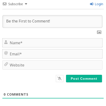
Subscribe
Login
N
E
W
0
COMMENTS