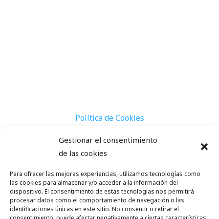
Política de Cookies
Aviso Legal
Gestionar el consentimiento
Contacto
de las cookies
Actividades
Escapadas
Para ofrecer las mejores experiencias, utilizamos tecnologías como
las cookies para almacenar y/o acceder a la información del
Sobre Nosotros
dispositivo. El consentimiento de estas tecnologías nos permitirá
procesar datos como el comportamiento de navegación o las
Las Mejores Playas de Galápagos: Un Paraíso Natural
identificaciones únicas en este sitio. No consentir o retirar el
por Descubrir
consentimiento, puede afectar negativamente a ciertas características