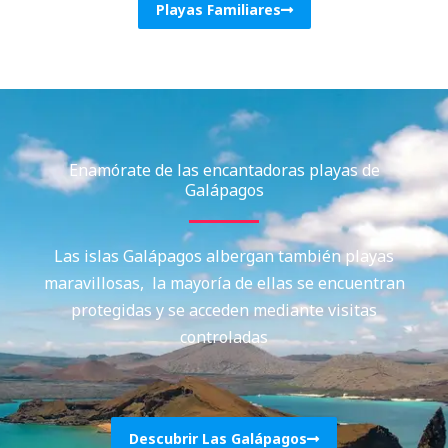
Playas Familiares
Enamórate de las encantadoras playas de
Galápagos
Las islas Galápagos albergan también playas
maravillosas, la mayoría de ellas se encuentran
protegidas y se acceden mediante visitas
controladas
Descubrir Las Galápagos