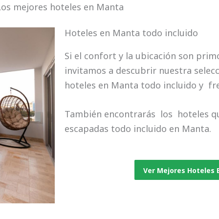
5
Los mejores hoteles en Manta
o
Hoteles en Manta todo incluido
u
t
Si el confort y la ubicación son prim
o
invitamos a descubrir nuestra selec
f
hoteles en Manta todo incluido y fre
5
También encontrarás los hoteles q
escapadas todo incluido en Manta.
Ver Mejores Hoteles