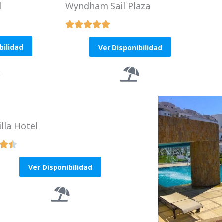
l
Wyndham Sail Plaza





R
a
bilidad
Ver Disponibilidad
t
e
d
5
o
illa Hotel
u


t
R
o
a
Ver Disponibilidad
f
t
5
e
d