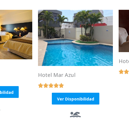
Hot


Hotel Mar Azul





R
bilidad
a
Ver Disponibilidad
t
e
d