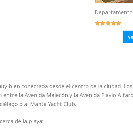
4
.
Departamento 
4





R
o
a
u
Ve
t
t
e
o
d
f
5
5
o
muy bien conectada desde el centro de la ciudad. Lo
u
entre la Avenida Malecón y la Avenida Flavio Alfaro
t
ciélago o al Manta Yacht Club.
o
f
erca de la playa:
5