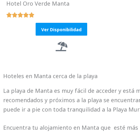
Hotel Oro Verde Manta





R
a
Ver Disponibilidad
t
e
d
5
o
Hoteles en Manta cerca de la playa
u
La playa de Manta es muy fácil de acceder y está 
t
recomendados y próximos a la playa se encuentran 
o
puede ir a pie con toda tranquilidad a la Playa Mur
f
5
Encuentra tu alojamiento en Manta que esté más c