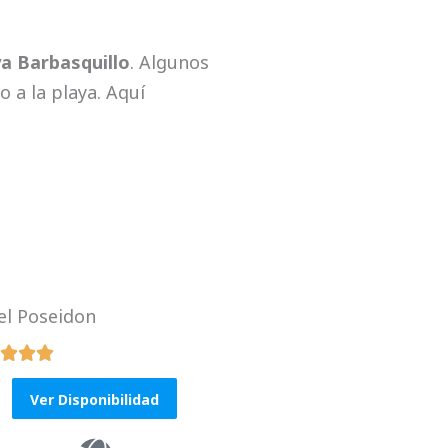
ya Barbasquillo
. Algunos
 a la playa. Aquí
el Poseidon



R
a
Ver Disponibilidad
t