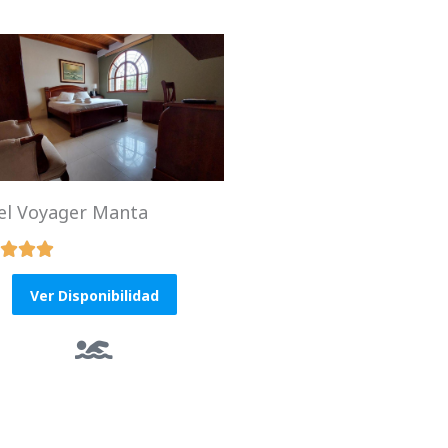
el Voyager Manta



R
a
Ver Disponibilidad
t
e
d
5
o