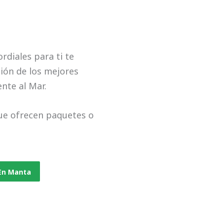
u
t
o
f
ordiales para ti te
5
ción de los mejores
nte al Mar.
ue ofrecen paquetes o
 En Manta