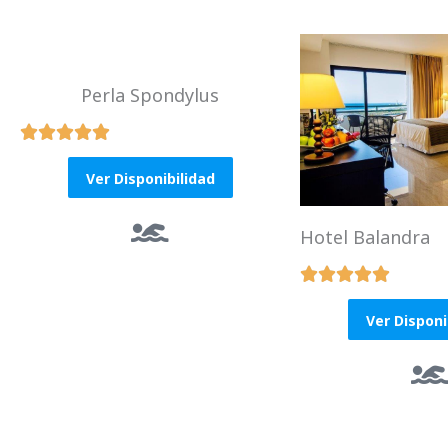
Perla Spondylus





R
a
Ver Disponibilidad
t
e
Hotel Balandra
d





R
5
a
Ver Disponi
o
t
u
e
t
d
o
5
f